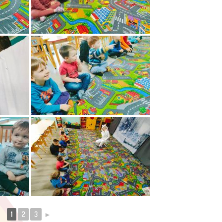
1
2
3
►