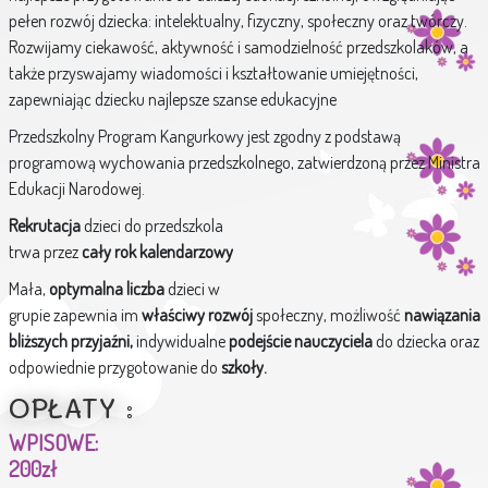
pełen rozwój dziecka: intelektualny, fizyczny, społeczny oraz twórczy.
Rozwijamy ciekawość, aktywność i samodzielność przedszkolaków, a
także przyswajamy wiadomości i kształtowanie umiejętności,
zapewniając dziecku najlepsze szanse edukacyjne
Przedszkolny Program Kangurkowy jest zgodny z podstawą
programową wychowania przedszkolnego, zatwierdzoną przez Ministra
Edukacji Narodowej.
Rekrutacja
dzieci do przedszkola
trwa przez
cały rok kalendarzowy
Mała,
optymalna liczba
dzieci w
grupie zapewnia im
właściwy rozwój
społeczny, możliwość
nawiązania
bliższych przyjaźni,
indywidualne
podejście nauczyciela
do dziecka oraz
odpowiednie przygotowanie do
szkoły.
OPŁATY :
WPISOWE:
200zł