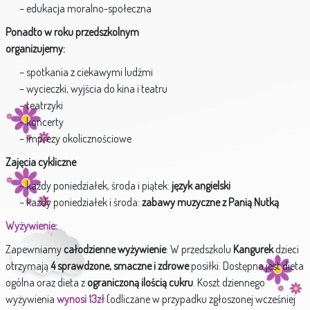
– edukacja moralno-społeczna
Ponadto w roku przedszkolnym
organizujemy:
– spotkania z ciekawymi ludźmi
– wycieczki, wyjścia do kina i teatru
– teatrzyki
– koncerty
– imprezy okolicznościowe
Zajęcia cykliczne
– każdy poniedziałek, środa i piątek:
język angielski
– każdy poniedziałek i środa:
zabawy muzyczne z Panią Nutką
Wyżywienie:
Zapewniamy
całodzienne wyżywienie
. W przedszkolu
Kangurek
dzieci
otrzymają
4 sprawdzone, smaczne i zdrowe
posiłki. Dostępna jest dieta
ogólna oraz dieta z
ograniczoną ilością cukru
. Koszt dziennego
wyżywienia
wynosi 13zł
(odliczane w przypadku zgłoszonej wcześniej