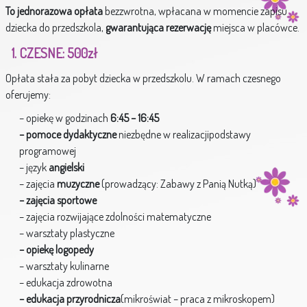
To jednorazowa opłata
bezzwrotna, wpłacana w momencie zapisu
dziecka do przedszkola,
gwarantująca rezerwację
miejsca w placówce.
CZESNE: 500zł
Opłata stała za pobyt dziecka w przedszkolu. W ramach czesnego
oferujemy:
– opiekę w godzinach
6:45 – 16:45
– pomoce dydaktyczne
niezbędne w realizacjipodstawy
programowej
– język
angielski
– zajęcia
muzyczne
(prowadzący: Zabawy z Panią Nutką)
– zajęcia sportowe
– zajęcia rozwijające zdolności matematyczne
– warsztaty plastyczne
– opiekę logopedy
– warsztaty kulinarne
– edukacja zdrowotna
– edukacja przyrodnicza
(mikroświat – praca z mikroskopem)