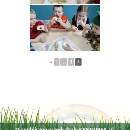
◄
1
...
3
4
Niepubliczne przedszkole KANGUREK, ul.