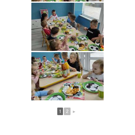
1
2
►