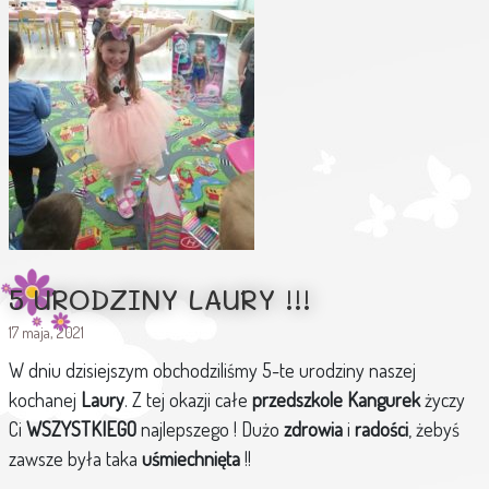
5 URODZINY LAURY !!!
17 maja, 2021
W dniu dzisiejszym obchodziliśmy 5-te urodziny naszej
kochanej
Laury
. Z tej okazji całe
przedszkole Kangurek
życzy
Ci
WSZYSTKIEGO
najlepszego ! Dużo
zdrowia
i
radości
, żebyś
zawsze była taka
uśmiechnięta
!!